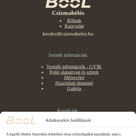
Csizmabélés
Rólunk
Kapcsolat
Termék információk:
Termék információk - GYIK
Polár alapanyag és színek
Méretvétel
Használati útmutató
Galéria
Kondíciók:
Adatkezelési beállítások
Rendelés menete
Szállítási és fizetési feltételek
Kedvezmények
A legjobb élmény biztosítása érdekében olyan technológiákat használunk, mint a