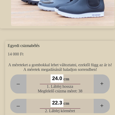
Egyedi csizmabélés
14 000
Ft
A méreteket a gombokkal lehet változtatni, ezektől függ az ár is!
A méretek megadásánál haladjon sorrendben!
cm
–
+
1. Lábfej hossza
Megfelelő csizma méret: 38
cm
–
+
2. Lábfej körméret