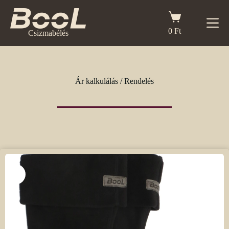
Skip
to
Shopping
content
cart
0
Ft
Csizmabélés
Ár kalkulálás / Rendelés