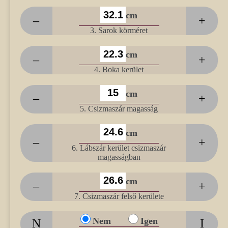
cm
–
+
3. Sarok körméret
cm
–
+
4. Boka kerület
cm
–
+
5. Csizmaszár magasság
cm
–
+
6. Lábszár kerület csizmaszár
magasságban
cm
–
+
7. Csizmaszár felső kerülete
Nem
Igen
N
I