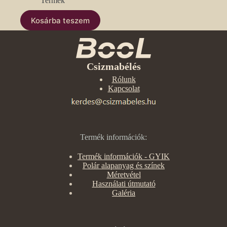
Termék
Kosárba teszem
Csizmabélés
Rólunk
Kapcsolat
Termék információk:
Termék információk - GYIK
Polár alapanyag és színek
Méretvétel
Használati útmutató
Galéria